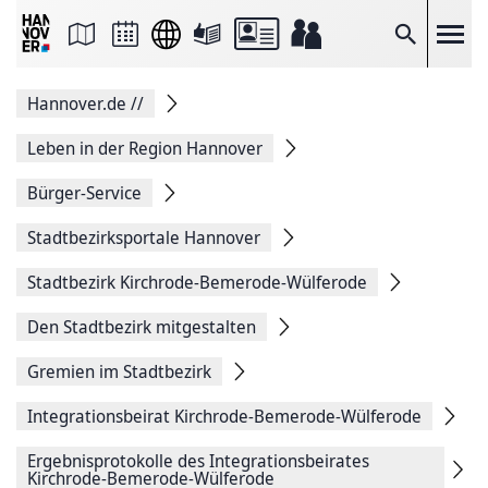
Seite
als
E-
Suche
Mail
versenden
Auf
Hannover.de
//
Facebook
teilen
Auf
Leben in der Region Hannover
X
teilen
Bürger-Service
Seitenlink
Kopieren
Stadtbezirksportale Hannover
Seite
Drucken
Stadtbezirk Kirchrode-Bemerode-Wülferode
Den Stadtbezirk mitgestalten
Gremien im Stadtbezirk
Integrationsbeirat Kirchrode-Bemerode-Wülferode
Ergebnisprotokolle des Integrationsbeirates
Kirchrode-Bemerode-Wülferode