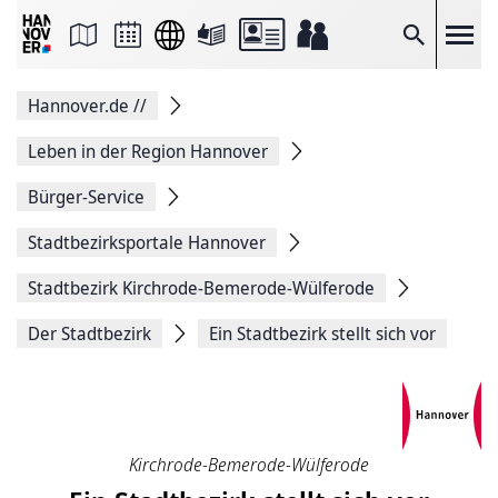
Seite
als
E-
Suche
Mail
versenden
Auf
Hannover.de
//
Facebook
teilen
Auf
Leben in der Region Hannover
X
teilen
Bürger-Service
Seitenlink
Kopieren
Stadtbezirksportale Hannover
Seite
Drucken
Stadtbezirk Kirchrode-Bemerode-Wülferode
Der Stadtbezirk
Ein Stadtbezirk stellt sich vor
Kirchrode-Bemerode-Wülferode