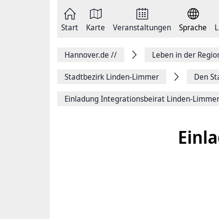
Zum
Seite
Inhalt
als
springen
E-
Zur
Mail
Start
Karte
Veranstaltungen
Sprache
L
Hauptnavigation
versenden
springen
Auf
Facebook
Hannover.de
//
Leben in der Regi
teilen
Auf
X
Stadtbezirk Linden-Limmer
Den St
teilen
Seitenlink
Einladung Integrationsbeirat Linden-Limme
Kopieren
Seite
Drucken
Einl