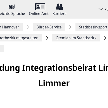
P
eichte Sprache
Online-Amt
Karriere
on Hannover
Bürger-Service
Stadtbezirkspor
adtbezirk mitgestalten
Gremien im Stadtbezirk
r
adung Integrationsbeirat Li
Limmer