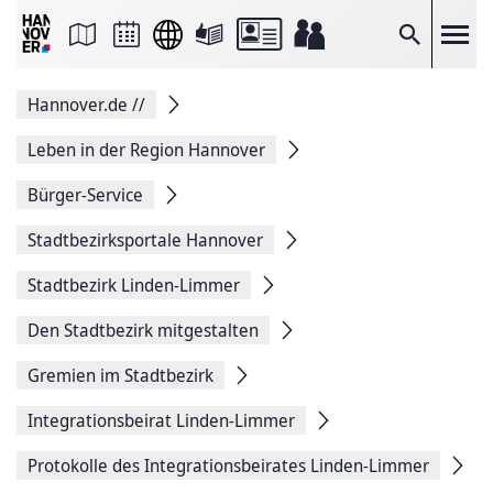
Seite
als
E-
Suche
Mail
versenden
Auf
Hannover.de
//
Facebook
teilen
Auf
Leben in der Region Hannover
X
teilen
Bürger-Service
Seitenlink
Kopieren
Stadtbezirksportale Hannover
Seite
Drucken
Stadtbezirk Linden-Limmer
Den Stadtbezirk mitgestalten
Gremien im Stadtbezirk
Integrationsbeirat Linden-Limmer
Protokolle des Integrationsbeirates Linden-Limmer