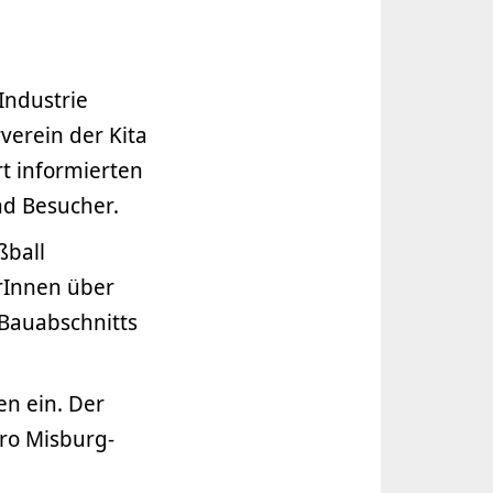
Industrie
verein der Kita
rt informierten
nd Besucher.
ßball
rInnen über
 Bauabschnitts
n ein. Der
üro Misburg-