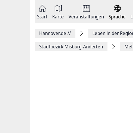
Zum
Seite
Inhalt
als
springen
E-
Zur
Mail
Start
Karte
Veranstaltungen
Sprache
L
Hauptnavigation
versenden
springen
Auf
Facebook
Hannover.de
//
Leben in der Regi
teilen
Auf
X
Stadtbezirk Misburg-Anderten
Mel
teilen
Seitenlink
Kopieren
Seite
Drucken