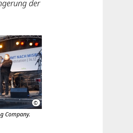
ngerung der
©
LHH
ing Company.