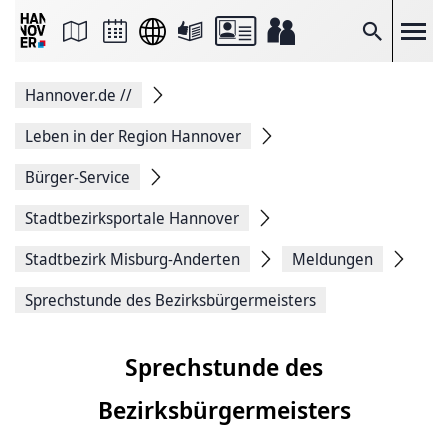
Seite
als
E-
Suche
Mail
versenden
Auf
Hannover.de
//
Facebook
teilen
Auf
Leben in der Region Hannover
X
teilen
Bürger-Service
Seitenlink
Kopieren
Stadtbezirksportale Hannover
Seite
Drucken
Stadtbezirk Misburg-Anderten
Meldungen
Sprechstunde des Bezirksbürgermeisters
Sprechstunde des
Bezirksbürgermeisters