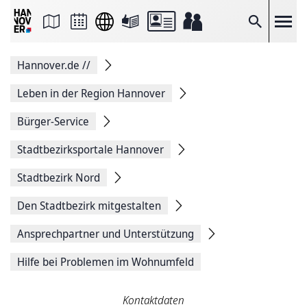
Seite
als
E-
Suche
Mail
versenden
Auf
Hannover.de
//
Facebook
teilen
Auf
Leben in der Region Hannover
X
teilen
Bürger-Service
Seitenlink
Kopieren
Stadtbezirksportale Hannover
Seite
Drucken
Stadtbezirk Nord
Den Stadtbezirk mitgestalten
Ansprechpartner und Unterstützung
Hilfe bei Problemen im Wohnumfeld
Kontaktdaten