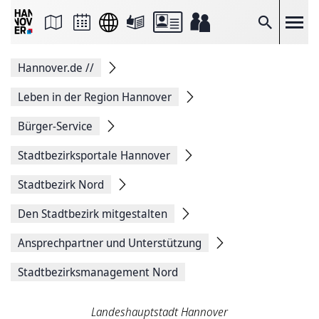
Seite
als
E-
Suche
Mail
versenden
Auf
Hannover.de
//
Facebook
teilen
Auf
Leben in der Region Hannover
X
teilen
Bürger-Service
Seitenlink
Kopieren
Stadtbezirksportale Hannover
Seite
Drucken
Stadtbezirk Nord
Den Stadtbezirk mitgestalten
Ansprechpartner und Unterstützung
Stadtbezirksmanagement Nord
Landeshauptstadt Hannover