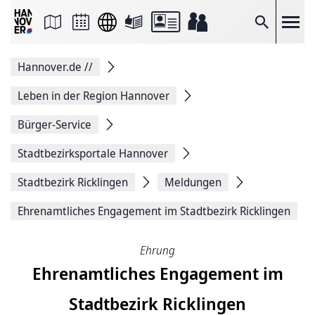
Seite
als
E-
Suche
Mail
versenden
Auf
Hannover.de
//
Facebook
teilen
Auf
Leben in der Region Hannover
X
teilen
Bürger-Service
Seitenlink
Kopieren
Stadtbezirksportale Hannover
Seite
Drucken
Stadtbezirk Ricklingen
Meldungen
Ehrenamtliches Engage­ment im Stadtbezirk Ricklingen
Ehrung
Ehrenamtliches Engage­ment im
Stadtbezirk Ricklingen