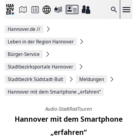
Seite
als
E-
Suche
Mail
versenden
Auf
Hannover.de
//
Facebook
teilen
Auf
Leben in der Region Hannover
X
teilen
Bürger-Service
Seitenlink
Kopieren
Stadtbezirksportale Hannover
Seite
Drucken
Stadtbezirk Südstadt-Bult
Meldungen
Hannover mit dem Smartphone „erfahren“
Audio-StadtRadTouren
Hannover mit dem Smartphone
„erfahren“