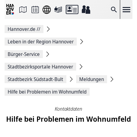
Seite
als
E-
Suche
Mail
versenden
Auf
Hannover.de
//
Facebook
teilen
Auf
Leben in der Region Hannover
X
teilen
Bürger-Service
Seitenlink
Kopieren
Stadtbezirksportale Hannover
Seite
Drucken
Stadtbezirk Südstadt-Bult
Meldungen
Hilfe bei Problemen im Wohnumfeld
Kontaktdaten
Hilfe bei Problemen im Wohnumfeld