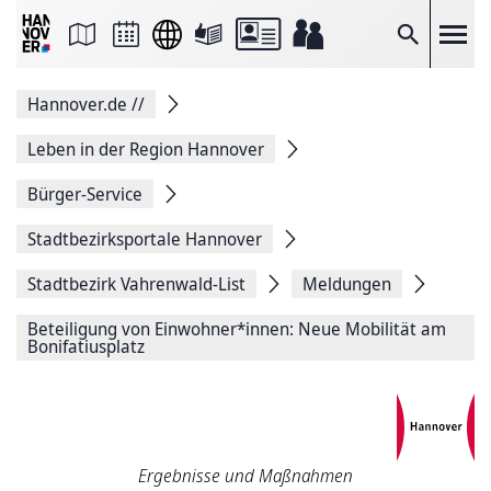
Seite
als
E-
Suche
Mail
versenden
Auf
Hannover.de
//
Facebook
teilen
Auf
Leben in der Region Hannover
X
teilen
Bürger-Service
Seitenlink
Kopieren
Stadtbezirksportale Hannover
Seite
Drucken
Stadtbezirk Vahrenwald-List
Meldungen
Beteiligung von Einwohner*innen: Neue Mobilität am
Bonifatiusplatz
Ergebnisse und Maßnahmen