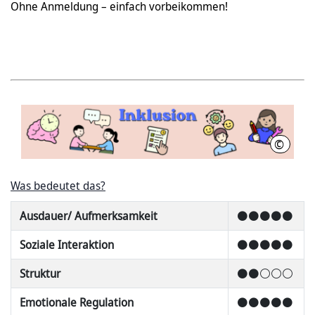
Ohne Anmeldung – einfach vorbeikommen!
©
Stadtbi
Was bedeutet das?
Ausdauer/ Aufmerksamkeit
⚫⚫⚫⚫⚫
Soziale Interaktion
⚫⚫⚫⚫⚫
Struktur
⚫⚫⚪⚪⚪
Emotionale Regulation
⚫⚫⚫⚫⚫