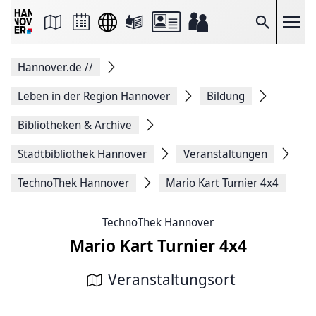
Seite
als
E-
Suche
Mail
versenden
Auf
Hannover.de
//
Facebook
teilen
Auf
Leben in der Region Hannover
Bildung
X
teilen
Bibliotheken & Archive
Seitenlink
Kopieren
Stadtbibliothek Hannover
Veranstaltungen
Seite
Drucken
TechnoThek Hannover
Mario Kart Turnier 4x4
TechnoThek Hannover
Mario Kart Turnier 4x4
Veranstaltungsort