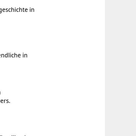
eschichte in
ndliche in
n
ers.