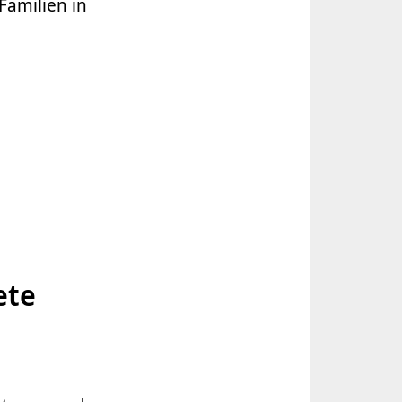
Familien in
ete