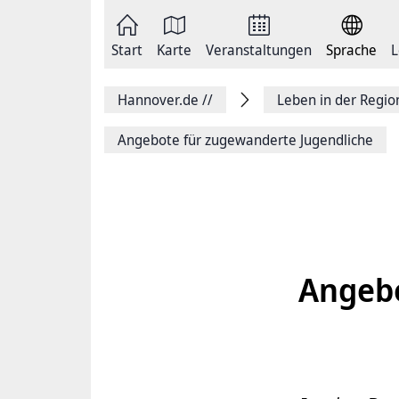
Zum
Seite
Inhalt
als
springen
E-
Zur
Mail
Start
Karte
Veranstaltungen
Sprache
L
Hauptnavigation
versenden
springen
Auf
Facebook
Hannover.de
//
Leben in der Regi
teilen
Auf
X
Angebote für zugewanderte Jugendliche
teilen
Seitenlink
Kopieren
Seite
Drucken
Angebo