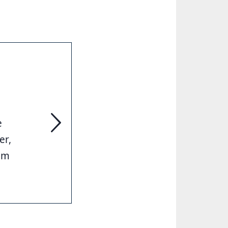
e
er,
Übersicht für Bildung, Beruf und soziale Unters
 um