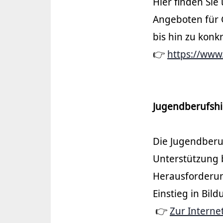
Hier finden Si
Angeboten für G
bis hin zu konk
👉
https://www
Jugendberufshi
Die Jugendberu
Unterstützung 
Herausforderung
Einstieg in Bil
👉
Zur Interne