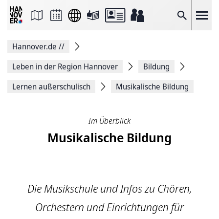
Seite
als
E-
Suche
Mail
versenden
Auf
Hannover.de
//
Facebook
teilen
Auf
Leben in der Region Hannover
Bildung
X
teilen
Lernen außerschulisch
Musikalische Bildung
Seitenlink
Kopieren
Seite
Drucken
Im Überblick
Musikalische Bildung
Die Musikschule und Infos zu Chören,
Orchestern und Einrichtungen für