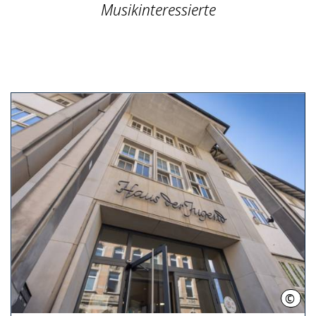
Musikinteressierte
©
Helg