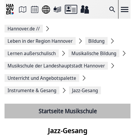
Seite
als
E-
Suche
Mail
versenden
Auf
Hannover.de
//
Facebook
teilen
Auf
Leben in der Region Hannover
Bildung
X
teilen
Lernen außerschulisch
Musikalische Bildung
Seitenlink
Kopieren
Musikschule der Landeshauptstadt Hannover
Seite
Drucken
Unterricht und Angebotspalette
Instrumente & Gesang
Jazz-Gesang
Startseite Musikschule
Jazz-Gesang