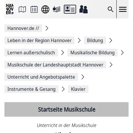
Seite
als
E-
Suche
Mail
versenden
Auf
Hannover.de
//
Facebook
teilen
Auf
Leben in der Region Hannover
Bildung
X
teilen
Lernen außerschulisch
Musikalische Bildung
Seitenlink
Kopieren
Musikschule der Landeshauptstadt Hannover
Seite
Drucken
Unterricht und Angebotspalette
Instrumente & Gesang
Klavier
Startseite Musikschule
Unterricht in der Musikschule