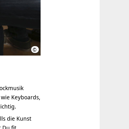
©
MS/LHH
Rockmusik
 wie Keyboards,
ichtig.
ls die Kunst
 Du fit