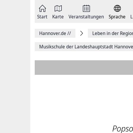
Zum
Seite
Inhalt
als
springen
E-
Zur
Mail
Start
Karte
Veranstaltungen
Sprache
L
Hauptnavigation
versenden
springen
Auf
Facebook
Hannover.de
//
Leben in der Regi
teilen
Auf
X
Musikschule der Landeshauptstadt Hannove
teilen
Seitenlink
Kopieren
Seite
Drucken
Popso