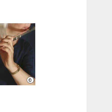
©
LHH