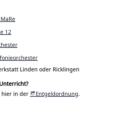
 MaRe
e 12
chester
fonieorchester
rkstatt Linden oder Ricklingen
Unterricht?
 hier in der
Entgeldordnung
.