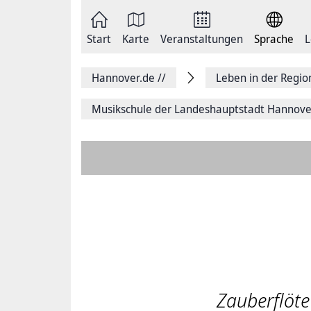
Zum
Seite
Inhalt
als
springen
E-
Zur
Mail
Start
Karte
Veranstaltungen
Sprache
L
Hauptnavigation
versenden
springen
Auf
Facebook
Hannover.de
//
Leben in der Regi
teilen
Auf
X
Musikschule der Landeshauptstadt Hannove
teilen
Seitenlink
Kopieren
Seite
Drucken
Zauberflöte