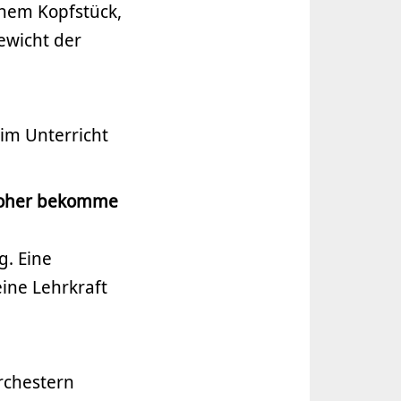
enem Kopfstück,
ewicht der
 im Unterricht
 woher bekomme
g. Eine
ine Lehrkraft
rchestern