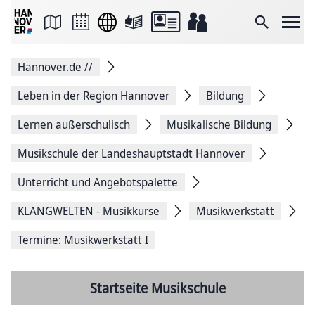
Seite
als
E-
Suche
Mail
versenden
Auf
Hannover.de
//
Facebook
teilen
Auf
Leben in der Region Hannover
Bildung
X
teilen
Lernen außerschulisch
Musikalische Bildung
Seitenlink
Kopieren
Musikschule der Landeshauptstadt Hannover
Seite
Drucken
Unterricht und Angebotspalette
KLANGWELTEN - Musikkurse
Musikwerkstatt
Termine: Musikwerkstatt I
Startseite Musikschule