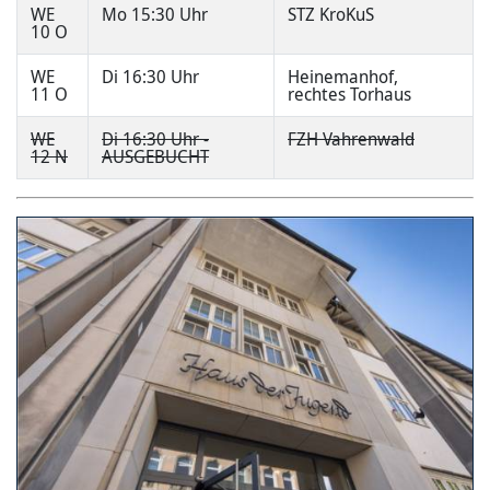
WE
Mo 15:30 Uhr
STZ KroKuS
10 O
WE
Di 16:30 Uhr
Heinemanhof,
11 O
rechtes Torhaus
WE
Di 16:30 Uhr -
FZH Vahrenwald
12 N
AUSGEBUCHT