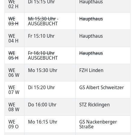
WE
Di 15:15 Uhr
Haupthaus
02 H
WE
Mi 15:30 Uhr
-
Haupthaus
03 H
AUSGEBUCHT
WE
Fr 15:10 Uhr
Haupthaus
04 H
WE
Fr 16:10 Uhr
Haupthaus
05 H
AUSGEBUCHT
WE
Mo 15:30 Uhr
FZH Linden
06 W
WE
Di 15:20 Uhr
GS Albert Schweitzer
07 W
WE
Do 16:00 Uhr
STZ Ricklingen
08 W
WE
Mo 16:15 Uhr
GS Nackenberger
09 O
Straße