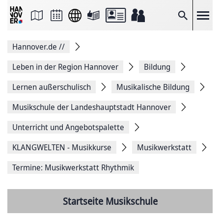
Seite
als
E-
Suche
Mail
versenden
Auf
Hannover.de
//
Facebook
teilen
Auf
Leben in der Region Hannover
Bildung
X
teilen
Lernen außerschulisch
Musikalische Bildung
Seitenlink
Kopieren
Musikschule der Landeshauptstadt Hannover
Seite
Drucken
Unterricht und Angebotspalette
KLANGWELTEN - Musikkurse
Musikwerkstatt
Termine: Musikwerkstatt Rhythmik
Startseite Musikschule