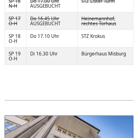
SP 16
Do 17.00 Uhr
STZ Lister Turm
N-H
AUSGEBUCHT
SP 17
Do 16.45 Uhr
Heinemannhof,
O-H
AUSGEBUCHT
rechtes Torhaus
SP 18
Do 17.10 Uhr
STZ Krokus
O-H
SP 19
Di 16.30 Uhr
Bürgerhaus Misburg
O-H