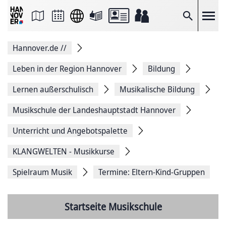
Seite
als
E-
Suche
Mail
versenden
Auf
Hannover.de
//
Facebook
teilen
Auf
Leben in der Region Hannover
Bildung
X
teilen
Lernen außerschulisch
Musikalische Bildung
Seitenlink
Kopieren
Musikschule der Landeshauptstadt Hannover
Seite
Drucken
Unterricht und Angebotspalette
KLANGWELTEN - Musikkurse
Spielraum Musik
Termine: Eltern-Kind-Gruppen
Startseite Musikschule