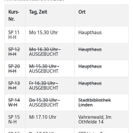
Kurs-
Tag, Zeit
Ort
Nr.
SP 11
Mo 15.30 Uhr
Haupthaus
H-H
SP 12
Mo 16.30 Uhr -
Haupthaus
H-H
AUSGEBUCHT
SP 20
Mi 15.30 Uhr -
Haupthaus
H-H
AUSGEBUCHT
SP 13
Fr 16.30 Uhr -
Haupthaus
H-H
AUSGEBUCHT
SP 14
Do 15.30 Uhr -
Stadtbibliothek
W-H
AUSGEBUCHT
Linden
SP 15
Mi 17.10 Uhr
Vahrenwald, Im
N-H
Othfelde 14