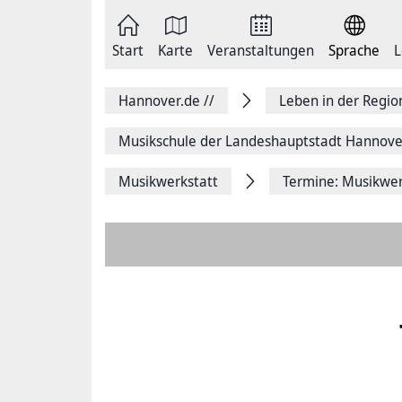
Zum
Seite
Inhalt
als
springen
E-
Zur
Mail
Start
Karte
Veranstaltungen
Sprache
L
Hauptnavigation
versenden
springen
Auf
Facebook
Hannover.de
//
Leben in der Regi
teilen
Auf
X
Musikschule der Landeshauptstadt Hannove
teilen
Seitenlink
Musikwerkstatt
Termine: Musikwerk
Kopieren
Seite
Drucken