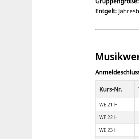
Gruppengröße:
Entgelt:
Jahresb
Musikwerk
Anmeldeschluss
Kurs-Nr.
WE 21 H
WE 22 H
WE 23 H