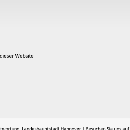
 dieser Website
ntwortung:
Landeshauptstadt Hannover
| Besuchen Sie uns auf