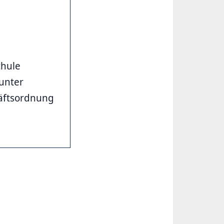
chule
unter
äftsordnung