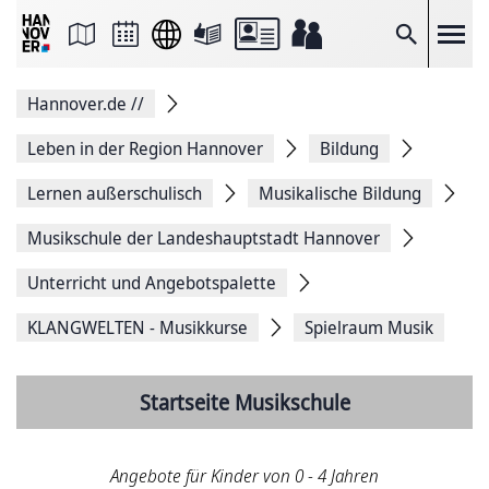
Seite
als
E-
Suche
Mail
versenden
Auf
Hannover.de
//
Facebook
teilen
Auf
Leben in der Region Hannover
Bildung
X
teilen
Lernen außerschulisch
Musikalische Bildung
Seitenlink
Kopieren
Musikschule der Landeshauptstadt Hannover
Seite
Drucken
Unterricht und Angebotspalette
KLANGWELTEN - Musikkurse
Spielraum Musik
Startseite Musikschule
Angebote für Kinder von 0 - 4 Jahren