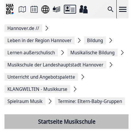
Seite
als
E-
Suche
Mail
versenden
Auf
Hannover.de
//
Facebook
teilen
Auf
Leben in der Region Hannover
Bildung
X
teilen
Lernen außerschulisch
Musikalische Bildung
Seitenlink
Kopieren
Musikschule der Landeshauptstadt Hannover
Seite
Drucken
Unterricht und Angebotspalette
KLANGWELTEN - Musikkurse
Spielraum Musik
Termine: Eltern-Baby-Gruppen
Startseite Musikschule