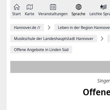
Zum
Seite
Inhalt
als
springen
E-
Zur
Mail
Start
Karte
Veranstaltungen
Sprache
Leichte Spr
Hauptnavigation
versenden
springen
Auf
Facebook
Hannover.de
//
Leben in der Region Hannove
teilen
Auf
X
Musikschule der Landeshauptstadt Hannover
teilen
Seitenlink
Offene Angebote in Linden Süd
Kopieren
Seite
Drucken
Singen
Offene