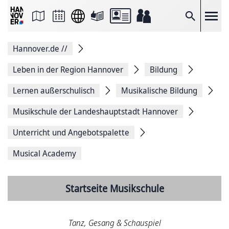
Seite
als
E-
Suche
Mail
versenden
Auf
Hannover.de
//
Facebook
teilen
Auf
Leben in der Region Hannover
Bildung
X
teilen
Lernen außerschulisch
Musikalische Bildung
Seitenlink
Kopieren
Musikschule der Landeshauptstadt Hannover
Seite
Drucken
Unterricht und Angebotspalette
Musical Academy
Startseite Musikschule
Tanz, Gesang & Schauspiel