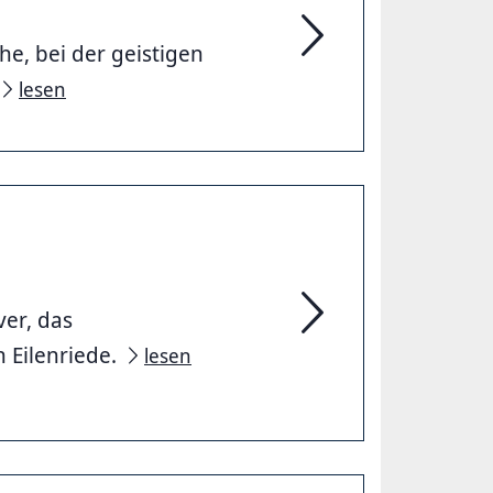
e, bei der geistigen
Förderschulen in der 
lesen
er, das
Pädagogische Sondere
 Eilenriede.
lesen