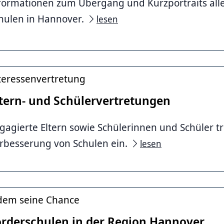
formationen zum Übergang und Kurzportraits all
hulen in Hannover.
lesen
graphy – stock.adobe.com/ffphoto– stock.adobe.com
teressenvertretung
ltern- und Schülervertretungen
gagierte Eltern sowie Schülerinnen und Schüler tr
rbesserung von Schulen ein.
lesen
tstadt Hannover
dem seine Chance
örderschulen in der Region Hannover