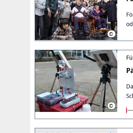
Fö
od
©
Christian S
Fü
P
Da
Sc
©
Landeshaup