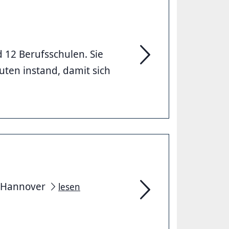
 12 Berufsschulen. Sie
ten instand, damit sich
Region Hannover baut 
n Hannover
lesen
Schullandheime der R