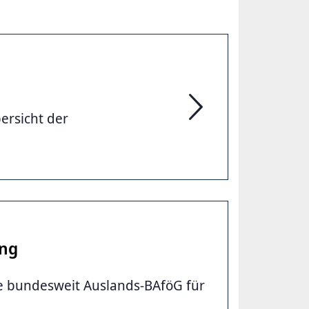
ersicht der
Allgemeinbildende Schu
ung
e bundesweit Auslands-BAföG für