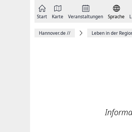
Zum
Seite
Inhalt
als
springen
E-
Zur
Mail
Start
Karte
Veranstaltungen
Sprache
L
Hauptnavigation
versenden
springen
Auf
Facebook
Hannover.de
//
Leben in der Regi
teilen
Auf
X
teilen
Seitenlink
Kopieren
Seite
Drucken
Informa