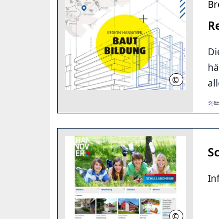
Br
R
Di
hä
©
Region Hanno
al
S
In
©
Region Hanno