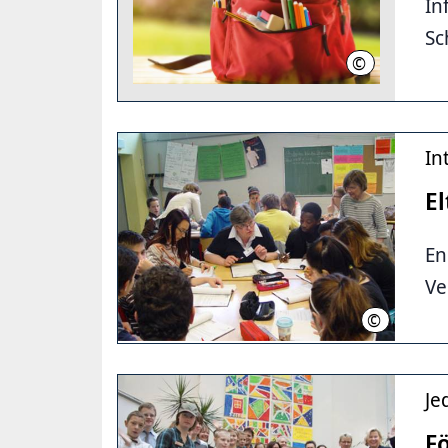
In
Sc
©
Davizro Photo
In
E
En
Ve
©
Landeshaup
Je
F