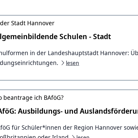
 der Stadt Hannover
llgemeinbildende Schulen - Stadt
hulformen in der Landeshauptstadt Hannover: Üb
ldungseinrichtungen.
lesen
tstadt Hannover
 beantrage ich BAföG?
AföG: Ausbildungs- und Auslandsförder
föG für Schüler*innen der Region Hannover sowi
oßbritannien oder Irland
lesen