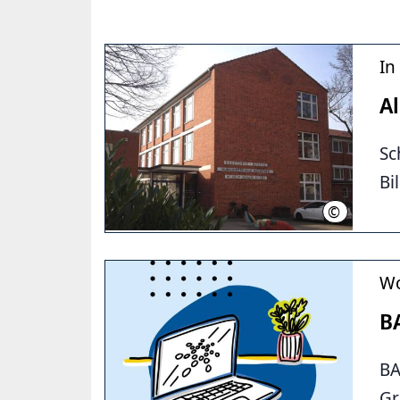
In
A
Sc
Bi
©
Landeshaup
Wo
B
BA
Gr