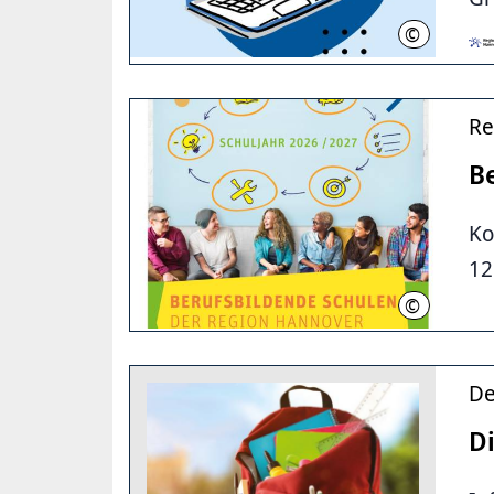
©
RH
Re
B
Ko
12
©
Region Han
De
Di