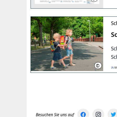
Sc
S
Sc
Sc
©
Region Hann
Besuchen Sie uns auf