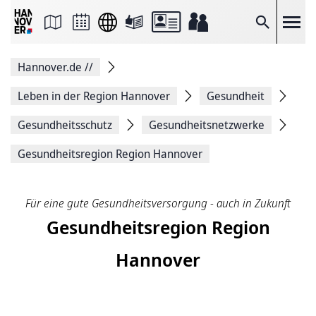
Seite
als
E-
Suche
Mail
versenden
Auf
Hannover.de
//
Facebook
teilen
Auf
Leben in der Region Hannover
Gesundheit
X
teilen
Gesundheitsschutz
Gesundheits­netzwerke
Seitenlink
Kopieren
Gesundheitsregion Region Hannover
Seite
Drucken
Für eine gute Gesundheitsversorgung - auch in Zukunft
Gesundheitsregion Region
Hannover