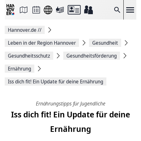
Seite
als
E-
Suche
Mail
versenden
Auf
Hannover.de
//
Facebook
teilen
Auf
Leben in der Region Hannover
Gesundheit
X
teilen
Gesundheitsschutz
Gesundheitsförderung
Seitenlink
Kopieren
Ernährung
Seite
Drucken
Iss dich fit! Ein Update für deine Ernährung
Ernährungstipps für Jugendliche
Iss dich fit! Ein Update für deine
Ernährung