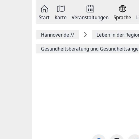
Zum
Seite
Inhalt
als
springen
E-
Zur
Mail
Start
Karte
Veranstaltungen
Sprache
L
Hauptnavigation
versenden
springen
Auf
Facebook
Hannover.de
//
Leben in der Regi
teilen
Auf
X
Gesundheitsberatung und Gesundheitsange
teilen
Seitenlink
Kopieren
Seite
Drucken