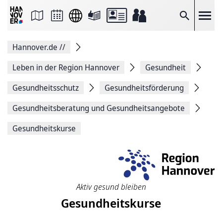
Seite
als
E-
Suche
Mail
versenden
Auf
Hannover.de
//
Facebook
teilen
Auf
Leben in der Region Hannover
Gesundheit
X
teilen
Gesundheitsschutz
Gesundheitsförderung
Seitenlink
Kopieren
Gesundheitsberatung und Gesundheitsangebote
Seite
Drucken
Gesundheitskurse
Aktiv gesund bleiben
Gesundheitskurse