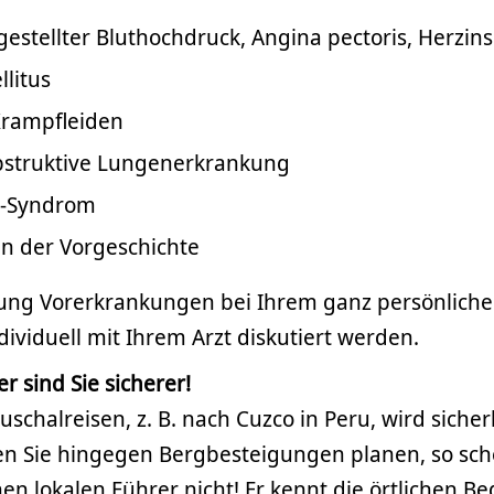
gestellter Bluthochdruck, Angina pectoris, Herzins
litus
Krampfleiden
bstruktive Lungenerkrankung
e-Syndrom
n der Vorgeschichte
ng Vorerkrankungen bei Ihrem ganz persönlich
ndividuell mit Ihrem Arzt diskutiert werden.
r sind Sie sicherer!
uschalreisen, z. B. nach Cuzco in Peru, wird sicher
ten Sie hingegen Bergbesteigungen planen, so sch
en lokalen Führer nicht! Er kennt die örtlichen 