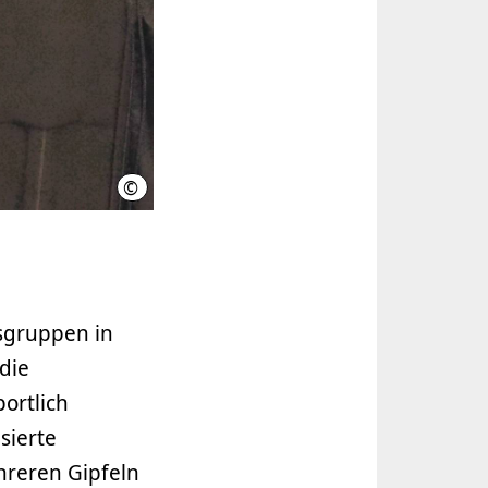
©
Region Hannover, Liebenthal
rsgruppen in
die
ortlich
sierte
hreren Gipfeln