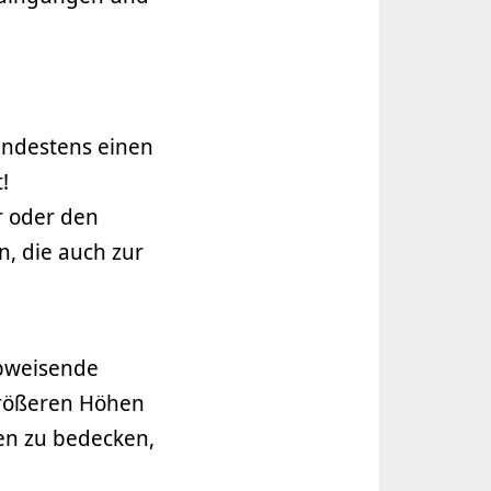
indestens einen
!
r oder den
n, die auch zur
abweisende
größeren Höhen
en zu bedecken,