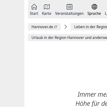
Zum
Seite
Inhalt
als
springen
E-
Zur
Mail
Start
Karte
Veranstaltungen
Sprache
L
Hauptnavigation
versenden
springen
Auf
Facebook
Hannover.de
//
Leben in der Regi
teilen
Auf
X
Urlaub in der Region Hannover und anders
teilen
Seitenlink
Kopieren
Seite
Drucken
Immer mehr
Höhe für de