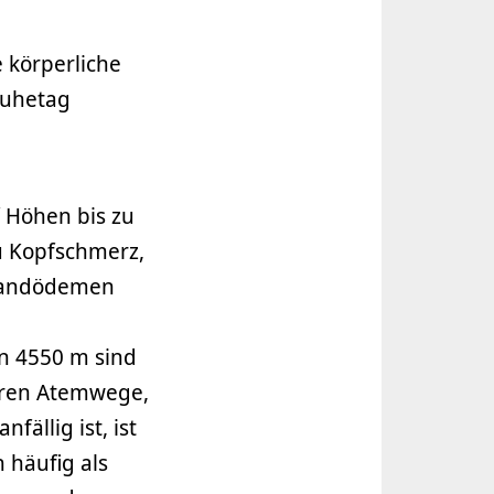
 körperliche
 Ruhetag
f Höhen bis zu
zu Kopfschmerz,
 Handödemen
n 4550 m sind
eren Atemwege,
fällig ist, ist
 häufig als