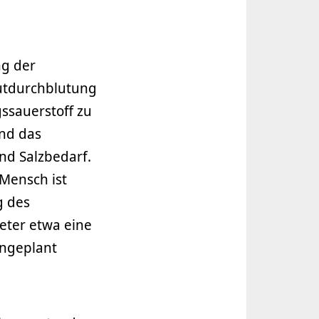
ng der
utdurchblutung
sauerstoff zu
und das
nd Salzbedarf.
 Mensch ist
g des
ter etwa eine
ingeplant