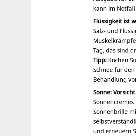
kann im Notfall
Flüssigkeit ist w
Salz- und Flüss
Muskelkrämpfen
Tag, das sind d
Tipp:
Kochen Si
Schnee für den 
Behandlung von
Sonne: Vorsich
Sonnencremes m
Sonnenbrille m
selbstverständ
und erneuern S