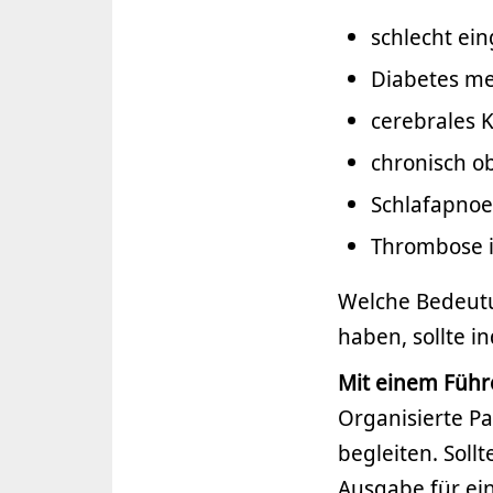
schlecht ein
Diabetes mel
cerebrales 
chronisch o
Schlafapno
Thrombose i
Welche Bedeutu
haben, sollte i
Mit einem Führe
Organisierte Pa
begleiten. Soll
Ausgabe für ein