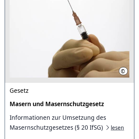
©
C. Pför
Gesetz
Masern und Masernschutzgesetz
Informationen zur Umsetzung des
Masern­schutz­gesetzes (§ 20 IfSG)
lesen