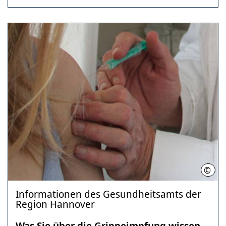
©
Regi
Informationen des Gesundheitsamts der
Region Hannover
Was Sie über die Grippeimpfung wissen