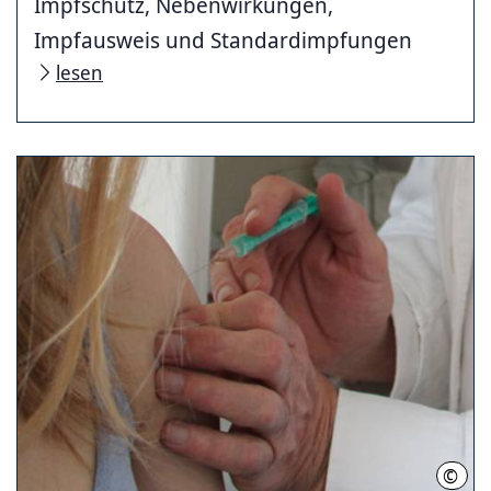
Impfschutz, Nebenwirkungen,
Impfausweis und Standardimpfungen
lesen
©
Regi