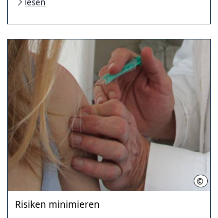
lesen
©
Regi
Risiken minimieren