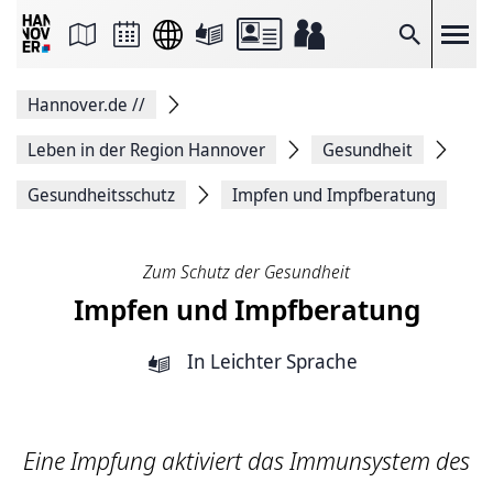
Seite
als
E-
Suche
Mail
versenden
Auf
Hannover.de
//
Facebook
teilen
Auf
Leben in der Region Hannover
Gesundheit
X
teilen
Gesundheitsschutz
Impfen und Impfberatung
Seitenlink
Kopieren
Seite
Drucken
Zum Schutz der Gesundheit
Impfen und Impfberatung
In Leichter Sprache
Eine Impfung aktiviert das Immunsystem des