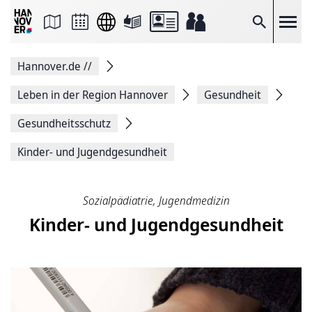
Seite
als
E-
Suche
Mail
versenden
Auf
Hannover.de
//
Facebook
teilen
Auf
Leben in der Region Hannover
Gesundheit
X
teilen
Gesundheitsschutz
Seitenlink
Kopieren
Kinder- und Jugendgesundheit
Seite
Drucken
Sozialpädiatrie, Jugendmedizin
Kinder- und Jugendgesundheit