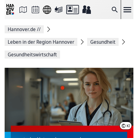
Seite
als
E-
Suche
Mail
versenden
Auf
Hannover.de
//
Facebook
teilen
Auf
Leben in der Region Hannover
Gesundheit
X
teilen
Gesundheitswirtschaft
Seitenlink
Kopieren
Seite
Drucken
©
KI