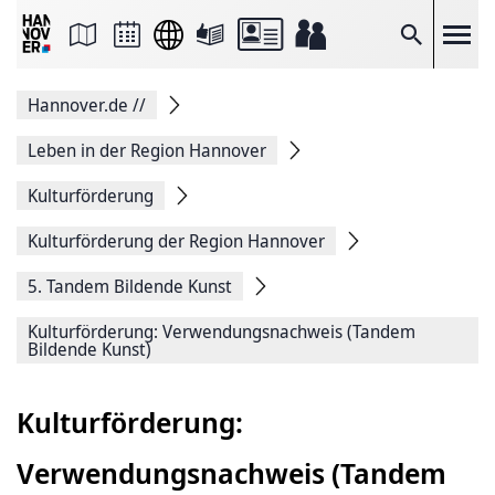
Seite
als
E-
Suche
Mail
versenden
Auf
Hannover.de
//
Facebook
teilen
Auf
Leben in der Region Hannover
X
teilen
Kulturförderung
Seitenlink
Kopieren
Kulturförderung der Region Hannover
Seite
Drucken
5. Tandem Bildende Kunst
Kulturförderung: Verwendungsnachweis (Tandem
Bildende Kunst)
Kulturförderung:
Verwendungsnachweis (Tandem