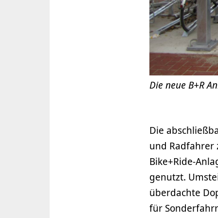
Die neue B+R A
Die abschließb
und Radfahrer z
Bike+Ride-Anlag
genutzt. Umste
überdachte Dopp
für Sonderfahr