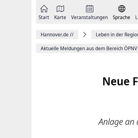
Zum
Seite
Inhalt
als
springen
E-
Zur
Mail
Start
Karte
Veranstaltungen
Sprache
L
Hauptnavigation
versenden
springen
Auf
Facebook
Hannover.de
//
Leben in der Regi
teilen
Auf
X
Aktuelle Meldungen aus dem Bereich ÖPNV
teilen
Seitenlink
Kopieren
Seite
Drucken
Neue F
Anlage an d