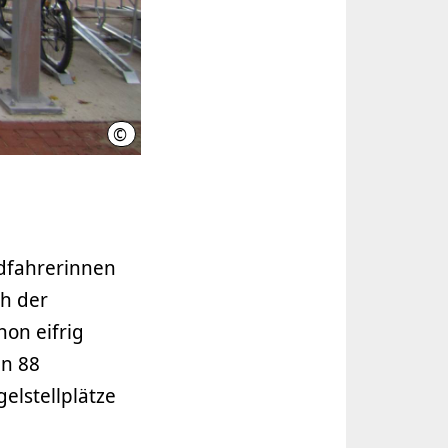
©
Region Hannover / Karin Pfitzner
adfahrerinnen
ch der
on eifrig
en 88
elstellplätze