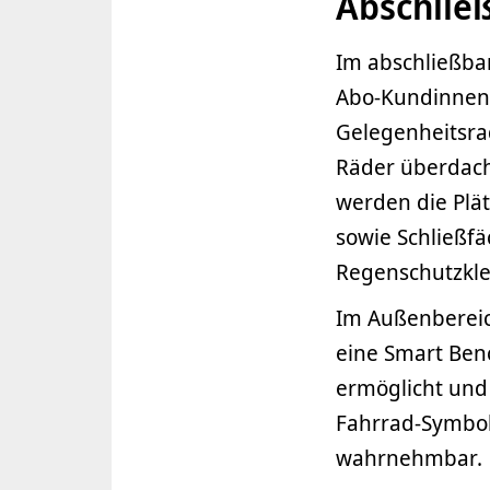
Abschließ
Im abschließbar
Abo-Kundinnen 
Gelegenheitsra
Räder überdach
werden die Plä
sowie Schließf
Regenschutzkle
Im Außenbereic
eine Smart Bench
ermöglicht und
Fahrrad-Symbol
wahrnehmbar.