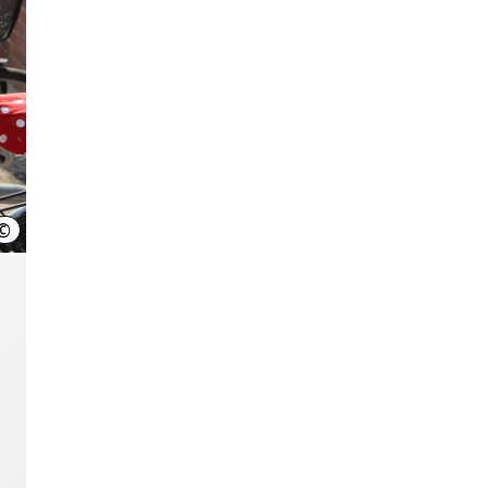
©
Region Hannover