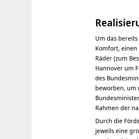
Realisie
Um das bereits
Komfort, einen
Räder (zum Besp
Hannover um Fö
des Bundesminis
beworben, um n
Bundesminister
Rahmen der nati
Durch die Förd
jeweils eine gr