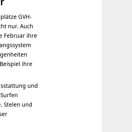
r
lplätze GVH-
ht nur. Auch
e Februar ihre
gangssystem
egenheiten
eispiel ihre
usstattung und
-Surfen
. Stelen und
ser