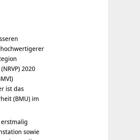
esseren
 hochwertigerer
Region
 (NRVP) 2020
BMVI)
 ist das
heit (BMU) im
 erstmalig
nstation sowie