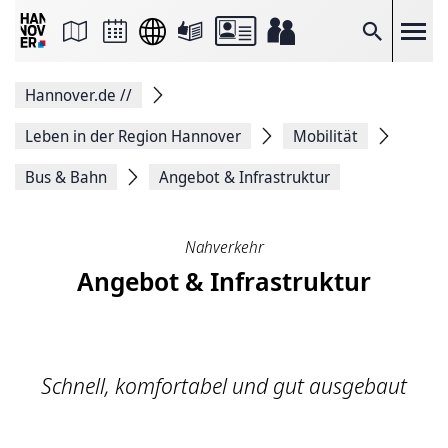
Seite
als
E-
Suche
Mail
versenden
Auf
Hannover.de
//
Facebook
teilen
Auf
Leben in der Region Hannover
Mobilität
X
teilen
Bus & Bahn
Angebot & Infrastruktur
Seitenlink
Kopieren
Seite
Drucken
Nahverkehr
Angebot & Infrastruktur
Schnell, komfortabel und gut ausgebaut