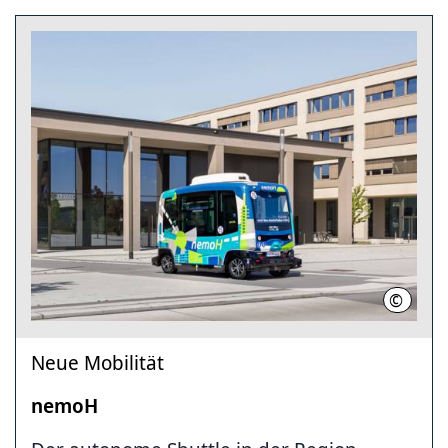
©
regiobu
Neue Mobilität
nemoH