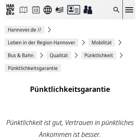
Seite
als
E-
Suche
Mail
versenden
Auf
Hannover.de
//
Facebook
teilen
Auf
Leben in der Region Hannover
Mobilität
X
teilen
Bus & Bahn
Qualität
Pünktlichkeit
Seitenlink
Kopieren
Pünktlichkeitsgarantie
Seite
Drucken
Pünktlichkeitsgarantie
Pünktlichkeit ist gut, Vertrauen in pünktliches
Ankommen ist besser.