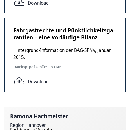
Download
Fahrgastrechte und Pünkt­lich­keits­ga­
ran­tien – eine vor­läu­fi­ge Bilanz
Hintergrund-Information der BAG-SPNV, Januar
2015.
Dateityp: pdf Größe: 1,69 MB
Download
Ramona Hachmeister
Region Hannover
Fachbereich Verkehr