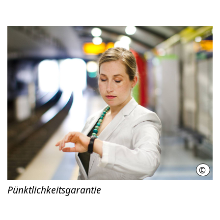
©
Regi
Pünktlichkeitsgarantie