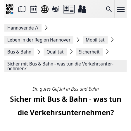
Seite
als
E-
Suche
Mail
versenden
Auf
Hannover.de
//
Facebook
teilen
Auf
Leben in der Region Hannover
Mobilität
X
teilen
Bus & Bahn
Qualität
Sicherheit
Seitenlink
Kopieren
Sicher mit Bus & Bahn - was tun die Ver­kehrs­un­ter­
Seite
nehmen?
Drucken
Ein gutes Gefühl in Bus und Bahn
Sicher mit Bus & Bahn - was tun
die Ver­kehrs­un­ter­nehmen?