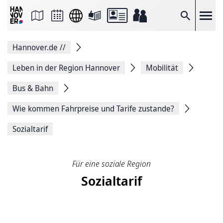
Seite
als
E-
Suche
Mail
versenden
Auf
Hannover.de
//
Facebook
teilen
Auf
Leben in der Region Hannover
Mobilität
X
teilen
Bus & Bahn
Seitenlink
Kopieren
Wie kommen Fahrpreise und Tarife zustande?
Seite
Drucken
Sozialtarif
Für eine soziale Region
Sozialtarif