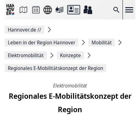
Seite
als
E-
Suche
Mail
versenden
Auf
Hannover.de
//
Facebook
teilen
Auf
Leben in der Region Hannover
Mobilität
X
teilen
Elektromobilität
Konzepte
Seitenlink
Kopieren
Regionales E-Mobilitätskonzept der Region
Seite
Drucken
Elektromobilität
Regionales E-Mobilitätskonzept der
Region