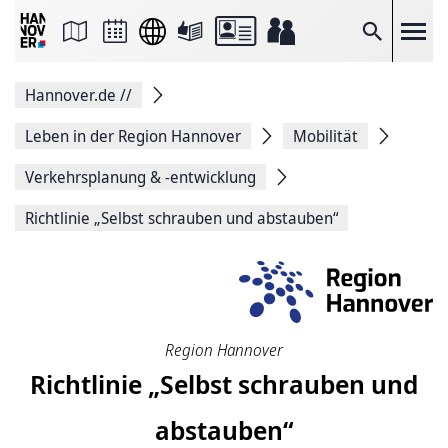
Seite
als
E-
Suche
Mail
versenden
Auf
Hannover.de
//
Facebook
teilen
Auf
Leben in der Region Hannover
Mobilität
X
teilen
Verkehrsplanung & -entwicklung
Seitenlink
Kopieren
Richtlinie „Selbst schrauben und abstauben“
Seite
Drucken
Region Hannover
Richtlinie „Selbst schrauben und
abstauben“