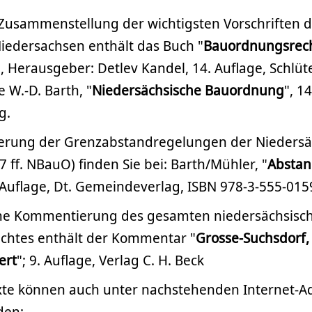
Zusammenstellung der wichtigsten Vorschriften d
Niedersachsen enthält das Buch "
Bauordnungsrec
", Herausgeber: Detlev Kandel, 14. Auflage, Schlüt
 W.-D. Barth, "
Niedersächsische Bauordnung
", 1
g.
erung der Grenzabstandregelungen der Niedersä
 ff. NBauO) finden Sie bei: Barth/Mühler, "
Abstan
. Auflage, Dt. Gemeindeverlag, ISBN 978-3-555-015
che Kommentierung des gesamten niedersächsisc
htes enthält der Kommentar "
Grosse-Suchsdorf, 
ert
"; 9. Auflage, Verlag C. H. Beck
xte können auch unter nachstehenden Internet-A
den: