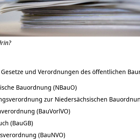
drin?
n Gesetze und Verordnungen des öffentlichen Baur
sische Bauordnung (NBauO)
ngsverordnung zur Niedersächsischen Bauordn
nverordnung (BauVorlVO)
uch (BauGB)
sverordnung (BauNVO)