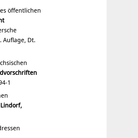
es öffentlichen
ht
ersche
4. Auflage, Dt.
chsischen
dvorschriften
94-1
hen
Lindorf,
dressen