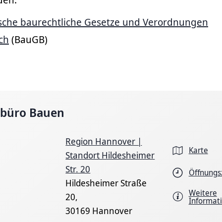
sche baurechtliche Gesetze und Verordnungen
ch
(BauGB)
ebüro Bauen
Region Hannover |
Karte
Standort Hildesheimer
Str. 20
Öffnungs
Hildesheimer Straße
Weitere
20,
Informat
30169 Hannover