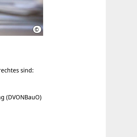
©
Region Hannover, Schiermann
echtes sind:
ung (DVONBauO)