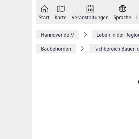
Zum
Seite
Inhalt
als
springen
E-
Zur
Mail
Start
Karte
Veranstaltungen
Sprache
L
Hauptnavigation
versenden
springen
Auf
Facebook
Hannover.de
//
Leben in der Regi
teilen
Auf
X
Baubehörden
Fachbereich Bauen 
teilen
Seitenlink
Kopieren
Seite
Drucken