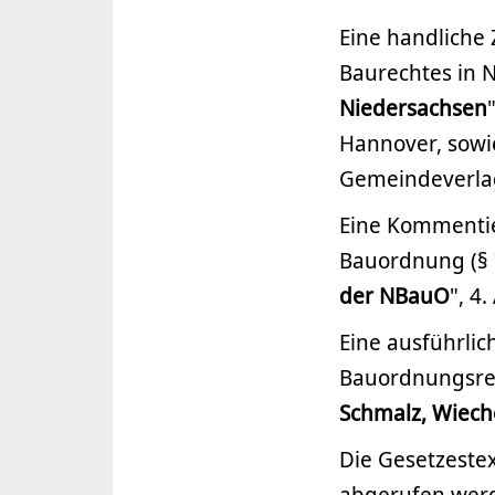
Eine handliche 
Baurechtes in 
Niedersachsen
Hannover, sowie
Gemeindeverla
Eine Kommenti
Bauordnung (§ 7
der NBauO
", 4
Eine ausführli
Bauordnungsrec
Schmalz, Wiech
Die Gesetzeste
abgerufen wer