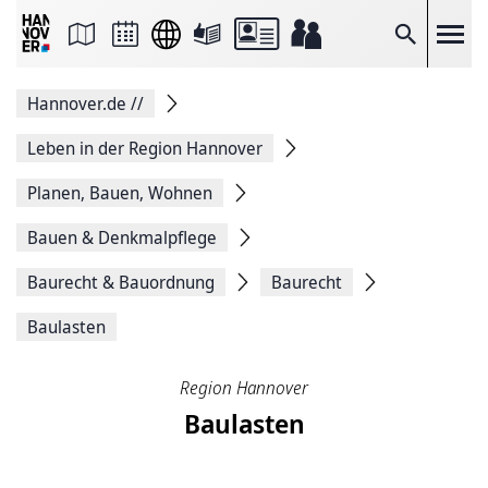
Seite
als
E-
Suche
Mail
versenden
Auf
Hannover.de
//
Facebook
teilen
Auf
Leben in der Region Hannover
X
teilen
Planen, Bauen, Wohnen
Seitenlink
Kopieren
Bauen & Denkmalpflege
Seite
Drucken
Baurecht & Bauordnung
Baurecht
Baulasten
Region Hannover
Baulasten