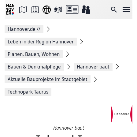
Seite
als
E-
Suche
Mail
versenden
Auf
Hannover.de
//
Facebook
teilen
Auf
Leben in der Region Hannover
X
teilen
Planen, Bauen, Wohnen
Seitenlink
Kopieren
Bauen & Denkmalpflege
Hannover baut
Seite
Drucken
Aktuelle Bauprojekte im Stadtgebiet
Technopark Taurus
Hannover baut