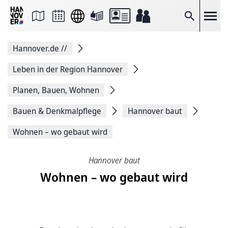
Seite
als
E-
Suche
Mail
versenden
Auf
Hannover.de
//
Facebook
teilen
Auf
Leben in der Region Hannover
X
teilen
Planen, Bauen, Wohnen
Seitenlink
Kopieren
Bauen & Denkmalpflege
Hannover baut
Seite
Drucken
Wohnen – wo gebaut wird
Hannover baut
Wohnen – wo gebaut wird