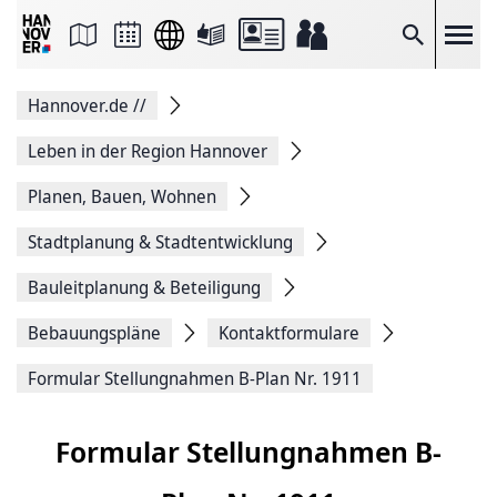
Seite
als
E-
Suche
Mail
versenden
Auf
Hannover.de
//
Facebook
teilen
Auf
Leben in der Region Hannover
X
teilen
Planen, Bauen, Wohnen
Seitenlink
Kopieren
Stadtplanung & Stadtentwicklung
Seite
Drucken
Bauleitplanung & Beteiligung
Bebauungspläne
Kontaktformulare
Formular Stellungnahmen B-Plan Nr. 1911
Formular Stellungnahmen B-