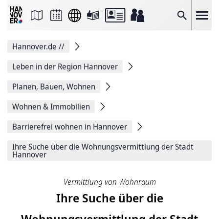
Seite
als
E-
Suche
Mail
versenden
Auf
Hannover.de
//
Facebook
teilen
Auf
Leben in der Region Hannover
X
teilen
Planen, Bauen, Wohnen
Seitenlink
Kopieren
Wohnen & Immobilien
Seite
Drucken
Barrierefrei wohnen in Hannover
Ihre Suche über die Wohnungsvermittlung der Stadt
Hannover
Vermittlung von Wohnraum
Ihre Suche über die
Wohnungsvermittlung der Stadt