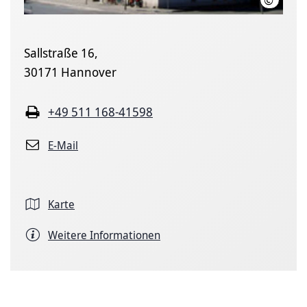
©
Landesh
Sallstraße 16,
30171 Hannover
+49 511 168-41598
E-Mail
Karte
Weitere Informationen